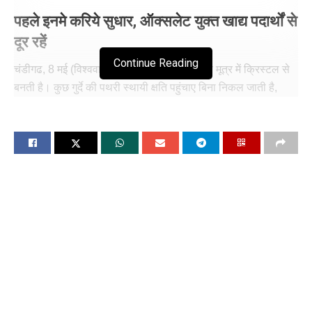
पहले इनमे करिये सुधार, ऑक्सलेट युक्त खाद्य पदार्थों से
दूर रहें
Continue Reading
चंडीगढ, 8 मई (विश्ववार्ता) गुर्दे की पथरी आम तौर पर मूत्र में क्रिस्टल से
बनती है। कुछ गुर्दे की पथरी स्थायी क्षति पहुंचाए बिना निकल जाती है,
लेकिन इसमें होने वाला दर्द असहनीय हो सकता है। गुर्दे की पथरी कभी-
कभी पीठ के निचले हिस्से में दर्द, पेट दर्द, उल्टी और बुखार से भी जुड़ी होती
है। आप ऐसा आहार अपनाकर गुर्दे की पथरी से बच सकते हैं जो पथरी के
निर्माण के लिए जिम्मेदार यौगिकों के दैनिक स्तर से अधिक न हो।
यदि आपको गुर्दे की पथरी है या होने की संभावना है तो आपको दैनिक भोजन
की कुछ आदतें अपनानी चाहिए:
1 . नमक का सेवन सीमित करें
यदि आप गुर्दे की पथरी से बचना चाहते हैं तो उच्च नमक वाले आहार से बचने
की सलाह दी जाती है। अंततः अतिरिक्त सोडियम का अर्थ यह होगा कि
आपके मूत्र में अधिक कैल्शियम नष्ट हो जाएगा, जिससे पथरी विकसित होने