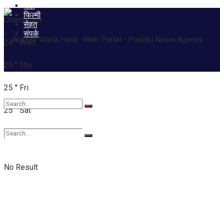
खेल
फिल्मी
Chandigarh
सेहत
संपर्क
24
°
Wed
25
°
Thu
25
°
Fri
25
°
Sat
No Result
No Result
View All Result