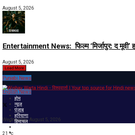
August 5, 2026
Entertainment News: फिल्म ‘मिर्जापुर: द मूवी’ हा
August 5, 2026
Load More
Punjabi News
English News
होम
न्यूज़
पंजाब
हरियाणा
Wednesday, August 5, 2026
हिमाचल
राष्ट्रीय
अंतर्राष्ट्या
21
°c