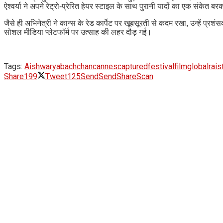
ऐश्वर्या ने अपने रेट्रो-प्रेरित हेयर स्टाइल के साथ पुरानी यादों का एक संकेत
जैसे ही अभिनेत्री ने कान्स के रेड कार्पेट पर खूबसूरती से कदम रखा, उन्हें प्र
सोशल मीडिया प्लेटफॉर्म पर उत्साह की लहर दौड़ गई।
Tags:
Aishwarya
bachchan
cannes
captured
festival
film
global
rai
s
Share
199
Tweet
125
Send
Send
Share
Scan