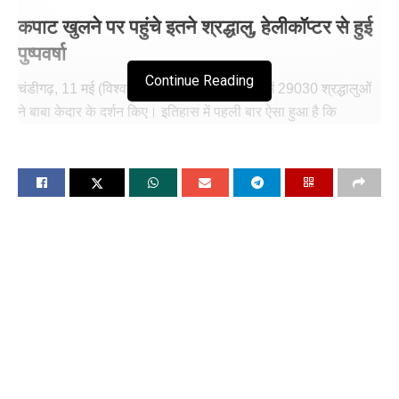
कपाट खुलने पर पहुंचे इतने श्रद्धालु, हेलीकॉप्टर से हुई
पुष्पवर्षा
Continue Reading
चंडीगढ़, 11 मई (विश्ववार्ता) कपाटोद्घाटन पर धाम में 29030 श्रद्धालुओं
ने बाबा केदार के दर्शन किए। इतिहास में पहली बार ऐसा हुआ है कि
कपाटोद्घाटन के मौके पर इनती बड़ी संख्या में श्रद्धालुओं ने दर्शन किए।
बाबा केदार अपने धाम से दर्शन दे रहे हैं. इस दौरान भक्तों का हुजूम बाबा
केदार के दरबार में उमड़ पड़ा. इस अद्वभुत पल के साक्षी बनने के लिए बड़ी
संख्या में भक्त केदारनाथ धाम पहुंचे हैं। बाबा के जयकारों से पूरा केदारनाथ
गुंजायमान हो गया और पूरा परिसर बोल बम, हर-हर महादेव के जयकारों से
गूंजने लगा।
विभिन्न प्रजातियों के 24 क्विंटल से अधिक फूलों से केदारनाथ मंदिर को
सजाया गया है. मंदिर के ठीक पीछे शंकराचार्य समाधि स्थल से लेकर
भैरवनाथ मंदिर को भी सजाया गया है. इस वर्ष चारधाम यात्रा में रिकार्ड
श्रद्धालुओं के पहुंचने की संभावना है. ऐसे में प्रशासन द्वारा केदारनाथ धाम में
भी व्यवस्थाओं को चाक चौबंद किया गया है।