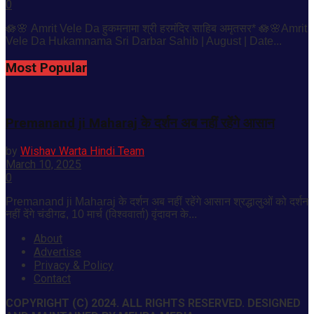
0
🪷🌸 Amrit Vele Da हुकमनामा श्री हरमंदिर साहिब अमृतसर* 🪷🌸Amrit
Vele Da Hukamnama Sri Darbar Sahib | August | Date...
Most Popular
Premanand ji Maharaj के दर्शन अब नहीं रहेंगे आसान
by
Wishav Warta Hindi Team
March 10, 2025
0
Premanand ji Maharaj के दर्शन अब नहीं रहेंगे आसान श्रद्धालुओं को दर्शन
नहीं देंगे चंडीगढ, 10 मार्च (विश्ववार्ता) वृंदावन के...
About
Advertise
Privacy & Policy
Contact
COPYRIGHT (C) 2024. ALL RIGHTS RESERVED. DESIGNED