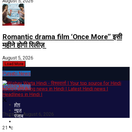
August 5, 2026
Romantic drama film ‘Once More’’ इसी
महीने होगी रिलीज़
August 5, 2026
Load More
Punjabi News
English News
होम
न्यूज़
Thursday, August 6, 2026
पंजाब
हरियाणा
हिमाचल
21
°c