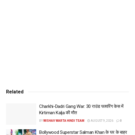
‘कल्कि 2898 AD’ ने पहले दिन ही भारत में 50 करोड़ का आंकड़ा पार कर
लिया है। जिसे देखते हुए ये अनुमान लगाया जा रहा है कि फिल्म आने वाले
दिनों में और भी बेहतरीन प्रदर्शन करेगी। वीकेंड पर फिल्म की कमाई में और
इजाफा होने की पूरी संभावना है। सैकनिल्क की रिपोर्ट के अनुसार, ‘कल्कि
2898 AD’ ने पहले दिन भारत में सभी भाषाओं में लगभग 61.18 करोड़ का
नेट बिजनेस किया है, जो कुछ घंटों में और बढ़ सकता है।
Tags:
1
2898
ad
Box
collection
day
kalki
office
www.wishavwarta.in
Related
Charkhi-Dadri Gang War: 30 राउंड फायरिंग केस में
Kirtiman Kalja की मौत
BY
WISHAV WARTA HINDI TEAM
AUGUST 9, 2026
0
Bollywood Superstar Salman Khan के घर के बाहर