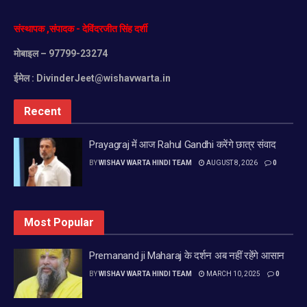
संस्थापक
,
संपादक
-
देविंदरजीत
सिंह
दर्शी
मोबाइल
– 97799-23274
ईमेल :
DivinderJeet@wishavwarta.in
Recent
Prayagraj में आज Rahul Gandhi करेंगे छात्र संवाद
BY
WISHAV WARTA HINDI TEAM
AUGUST 8, 2026
0
Most Popular
Premanand ji Maharaj के दर्शन अब नहीं रहेंगे आसान
BY
WISHAV WARTA HINDI TEAM
MARCH 10, 2025
0