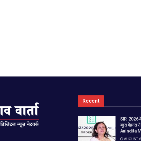
Recent
SIR-2026 के
बहुत मेहनत स
Anindita M
AUGUST 6,