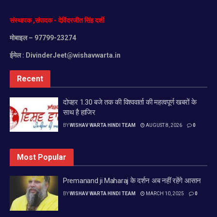
संस्थापक
,
संपादक
-
देविंदरजीत
सिंह
दर्शी
मोबाइल
– 97799-23274
ईमेल :
DivinderJeet@wishavwarta.in
Recent
दोपहर 1.30 बजे तक की विश्ववार्ता की महत्वपूर्ण खबरों के
साथ है हाजिर
BY
WISHAV WARTA HINDI TEAM
AUGUST 8, 2026
0
Most Popular
Premanand ji Maharaj के दर्शन अब नहीं रहेंगे आसान
BY
WISHAV WARTA HINDI TEAM
MARCH 10, 2025
0