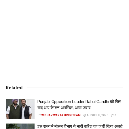
विमर्श किया गया। सूत्रों के अनुसार पंजाब भाजपा राष्ट्रीय स्तर पर जारी
संकल्प पत्र में राज्य के मुद्दों को जोडऩे का फैसला कर चुकी है।
बैठक में पंजाब की खेतीबाड़ी, सीमावती राज्य होने के कारण अलग दिक्कतों
होने और सूबे के चहुंमुखी विकास को ध्यान में रखते हुए विस्तार से चर्चा की
गई। प्रदेश भाजपा अध्यक्ष सुनील जाखड़ की अध्यक्षता में हुई इस बैठक में
प्रदेश महामंक्षी संगठन मंत्री मंथरी श्रीनिवासलू, केंद्रीय काज्य मंत्री सोम
प्रकाश, महासचिव सहित अन्य वरिष्ठ पदाधिकारी भी मौजूद थे।
Tags:
bjp
election
important
lok
meeting
of
punjab
sabha
today
www.wishavwarta.in
Related
Punjab: Opposition Leader Rahul Gandhi को फिर
याद आए कैप्टन अमरिंदर, आया जवाब
BY
WISHAV WARTA HINDI TEAM
AUGUST 8, 2026
0
इस राज्य मे मौसम विभाग ने भारी बारिश का जारी किया अलर्ट