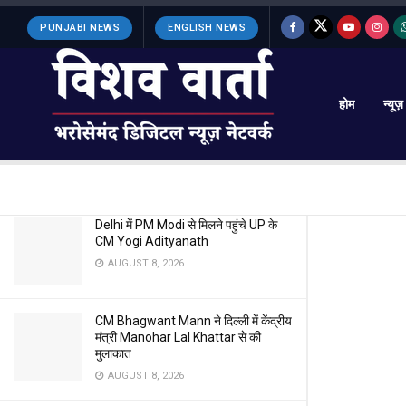
LATEST
TRENDING
Filter
PUNJABI NEWS
ENGLISH NEWS
होम
न्यूज़
लोकसभा चुनाव के बीच पंजाब पुलिस की
एजीटीएफ व गैंगस्टर के बीच बडी मुठभेड़
MAY 30, 2024
Delhi में PM Modi से मिलने पहुंचे UP के
CM Yogi Adityanath
AUGUST 8, 2026
CM Bhagwant Mann ने दिल्ली में केंद्रीय
मंत्री Manohar Lal Khattar से की
मुलाकात
AUGUST 8, 2026