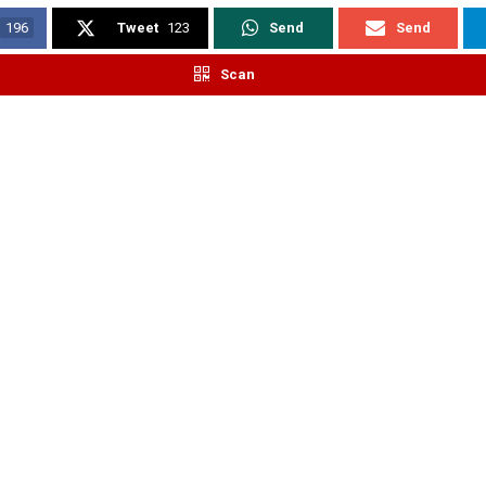
196
Tweet
123
Send
Send
Scan