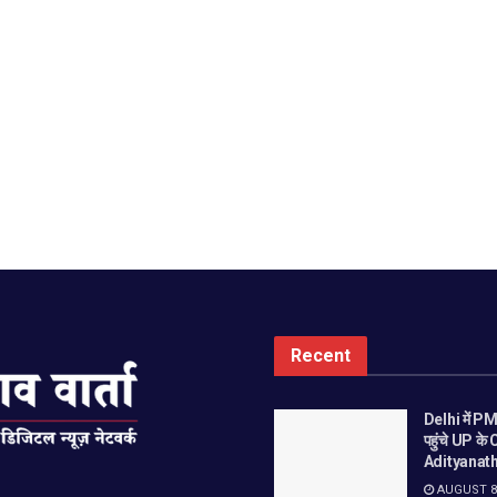
Recent
Delhi में P
पहुंचे UP क
Adityanat
AUGUST 8,