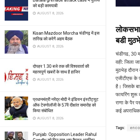
Batala grenade attack case में पुलिस
को बड़ी कामयाबी
AUGUST 8, 2026
लोकसभा च
Kisan Mazdoor Morcha चंडीगढ़ में इस
बडी मुठभे
तारिख को करेगें अहम बैठक
AUGUST 8, 2026
चंडीगढ, 30 मई
वही: जिला जाल
दोपहर 1.30 बजे तक की विश्ववार्ता की
मुठभेड़ दौरा
महत्वपूर्ण खबरों के साथ है हाजिर
एजीटीएफ के ए
AUGUST 8, 2026
है। जिसके बा
फायरिंग शुरू 
प्रधानमंत्री नरेंद्र मोदी ने इंडियन इंस्टीट्यूट
राणा के पैर 
ऑफ टेक्नोलॉजी के 57वें दीक्षांत समारोह को
कई अपराधिक म
किया संबोधित
AUGUST 8, 2026
Tags:
enco
Punjab: Opposition Leader Rahul