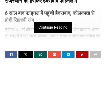
राजस्थान को हराकर हैदराबाद फाइनल में
6 साल बाद फाइनल में पहुंची हैदराबाद, कोलकाता से
होगी खिताबी जंग
Continue Reading
चंडीगढ, 25 मई (विश्ववार्ता) सनराइजर्स हैदराबाद की टीम शाहबाज अहमद
की अगुआई में गेंदबाजों के शानदार प्रदर्शन के दम पर राजस्थान रॉयल्स को
हराकर आईपीएल 2024 सीजन के फाइनल में पहुंच गई है। हैदराबाद का
सामना रविवार को चेन्नई के चेपॉक स्टेडियम पर कोलकाता नाइट राइडर्स
(केकेआर) से होगा। केकेआर ने हैदराबाद को क्वालिफायर-1 मैच में हराया
था और एक बार फिर दोनों टीमें आमने-सामने होंगी। राजस्थान ने
एलिमिनेटर में रॉयल चैलेंजर्स बेंगलुरु को हराकर फाइनल में पहुंचने की
पहली बाधा पार कर ली थी, लेकिन टीम खिताबी मुकाबले में प्रवेश करने से
पहले अंतिम बाधा पार नहीं कर सकी और उसका सफर यहीं समाप्त हो
गया।
राजस्थान के कप्तान संजू सैमसन ने टॉस जीतकर पहले गेंदबाजी का
फैसला लिया था, लेकिन हैदराबाद ने खराब शुरुआत से उबरते हुए हेनरिच