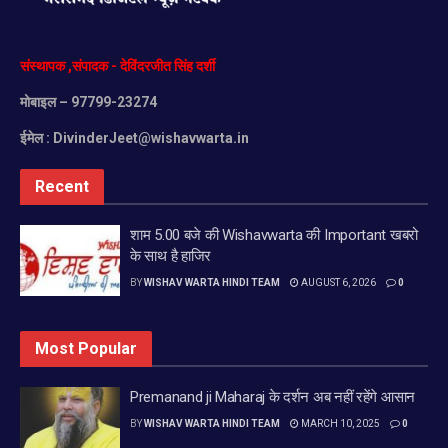
संस्थापक
,
संपादक
-
देविंदरजीत
सिंह
दर्शी
मोबाइल
– 97799-23274
ईमेल :
DivinderJeet@wishavwarta.in
Recent
शाम 5.00 बजे की Wishavwarta की Important खबरो
के साथ है हाजिर
BY
WISHAV WARTA HINDI TEAM
AUGUST 6, 2026
0
Most Popular
Premanand ji Maharaj के दर्शन अब नहीं रहेंगे आसान
BY
WISHAV WARTA HINDI TEAM
MARCH 10, 2025
0