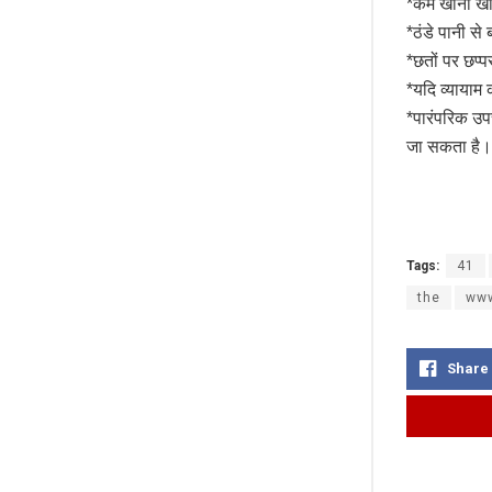
*कम खाना खा
*ठंडे पानी से
*छतों पर छप
*यदि व्यायाम क
*पारंपरिक उप
जा सकता है।
Tags:
41
the
www
Share