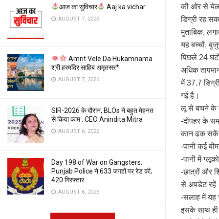
की ओर से येल
आज का सुविचार
Aaj ka vichar
डिग्री रह सक
AUGUST 7, 2026
मुताबिक, लगात
यह बच्चों, बु
पिछले 24 घंटो
Amrit Vele Da Hukamnama
श्री हरमंदिर साहिब अमृतसर*
अधिक तापमान 
AUGUST 7, 2026
में 37.7 डिग
गई है।
लू से बचने क
SIR-2026 के दौरान, BLOs ने बहुत मेहनत
से किया काम : CEO Anindita Mitra
-दोपहर के स
AUGUST 6, 2026
कान ढक सके
-पानी कई बीमा
-पानी में ग्ल
Day 198 of War on Gangsters:
Punjab Police ने 633 जगहों पर रेड की;
-छात्रों और 
420 गिरफ्तार
से अपडेट रहे
AUGUST 6, 2026
-सलाह में यह
इसके साथ ही 