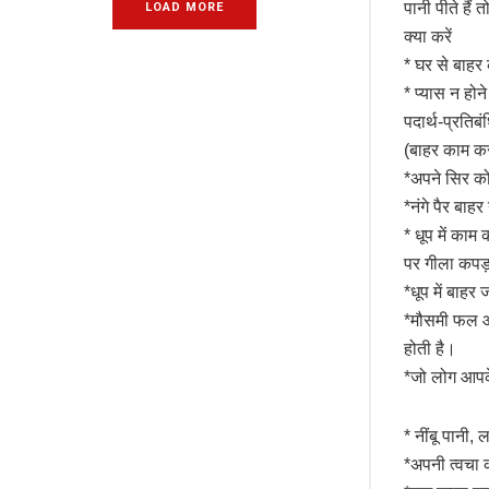
पानी पीते हैं
LOAD MORE
क्या करें
* घर से बाहर
* प्यास न होने
पदार्थ-प्रतिबं
(बाहर काम करते
*अपने सिर को 
*नंगे पैर बाह
* धूप में का
पर गीला कपड
*धूप में बाहर
*मौसमी फल और 
होती है।
*जो लोग आपके 
* नींबू पानी,
*अपनी त्वचा क