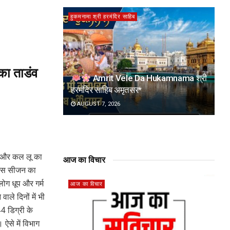
हुकमनामा श्री हरमंदिर साहिब
 का ताडंव
Amrit Vele Da Hukamnama श्री
हरमंदिर साहिब अमृतसर*
AUGUST 7, 2026
आज और कल लू का
आज का विचार
ार इस सीजन का
ोग धूप और गर्म
आज का विचार
ले दिनों में भी
44 डिग्री के
ऐसे में विभाग