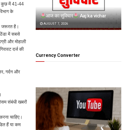
 कुछ में 41-44
विभाग के
आज का सुविचार
Aaj ka vichar
AUGUST 7, 2026
की जरूरत है।
ंडा में सबसे
िग्री और मोहाली
गिरावट दर्ज की
Currency Converter
र, गर्दन और
ी।
ौसम संबंधी खबरों
न करना चाहिए।
़त हैं या कम