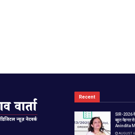
Recent
SIR-2026 के
बहुत मेहनत स
Anindita M
AUGUST 6,