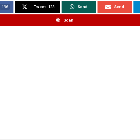
196
Tweet
123
Send
Send
Scan