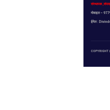
संस्थापक
,
संपा
मोबाइल
– 977
ईमेल :
Divind
COPYRIGHT (