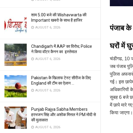
शाम 5.00 बजे की Wishavwarta की
Important खबरो के साथ है हाजिर
पंजाब के
AUGUST 6, 2026
घरों में 
Chandigarh में AAP का विरोध; Police
ने किया वॉटर कैनन का इस्तेमाल
चंडीगढ, 10 ज
AUGUST 6, 2026
जब पंजाब पुल
पुलिस अफसरों 
Pakistan के खिलाफ टेस्ट सीरीज के लिए
गई। इस छापेमा
England की टीम का ऐलान …
अधिकारियों क
AUGUST 6, 2026
सुबह 6 बजे छा
में छापे मारे
Punjab Rajya Sabha Members
किया जाएगा।
हरभजन सिंह और अशोक मित्तल ने PM मोदी से
की मुलाकात
AUGUST 6, 2026