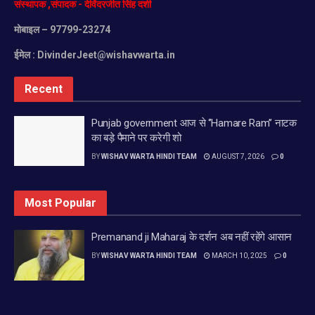
संस्थापक
,
संपादक
-
देविंदरजीत
सिंह
दर्शी
मोबाइल
– 97799-23274
ईमेल :
DivinderJeet@wishavwarta.in
Recent
Punjab government आज से ‘’Hamare Ram’’ नाटक
का बड़े पैमाने पर करेगी शो
BY
WISHAV WARTA HINDI TEAM
AUGUST 7, 2026
0
Most Popular
Premanand ji Maharaj के दर्शन अब नहीं रहेंगे आसान
BY
WISHAV WARTA HINDI TEAM
MARCH 10, 2025
0