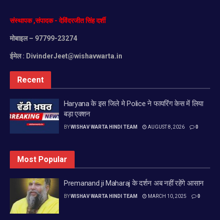
संस्थापक
,
संपादक
-
देविंदरजीत
सिंह
दर्शी
मोबाइल
– 97799-23274
ईमेल :
DivinderJeet@wishavwarta.in
Recent
Haryana के इस जिले मे Police ने फायरिंग केस में लिया
बड़ा एक्शन
BY
WISHAV WARTA HINDI TEAM
AUGUST 8, 2026
0
Most Popular
Premanand ji Maharaj के दर्शन अब नहीं रहेंगे आसान
BY
WISHAV WARTA HINDI TEAM
MARCH 10, 2025
0