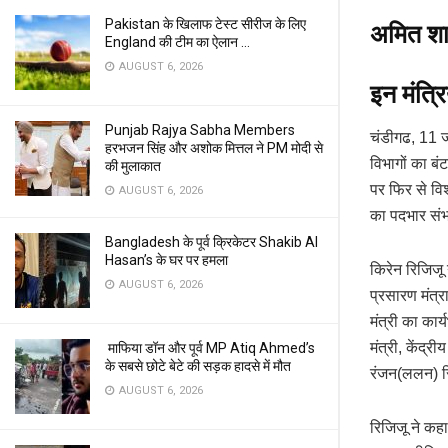
Pakistan के खिलाफ टेस्ट सीरीज के लिए
अमित शाह
England की टीम का ऐलान …
AUGUST 6, 2026
इन मंत्र
Punjab Rajya Sabha Members
चंडीगढ, 11 जून
हरभजन सिंह और अशोक मित्तल ने PM मोदी से
विभागों का ब
की मुलाकात
पर फिर से विश
AUGUST 6, 2026
का पदभार सं
Bangladesh के पूर्व क्रिकेटर Shakib Al
Hasan’s के घर पर हमला
किरेन रिजिजू न
AUGUST 6, 2026
प्रसारण मंत्रा
मंत्री का कार
मंत्री, केंद्
माफिया डॉन और पूर्व MP Atiq Ahmed’s
के सबसे छोटे बेटे की सड़क हादसे में मौत
रंजन(ललन) सिं
AUGUST 6, 2026
रिजिजू ने कहा,