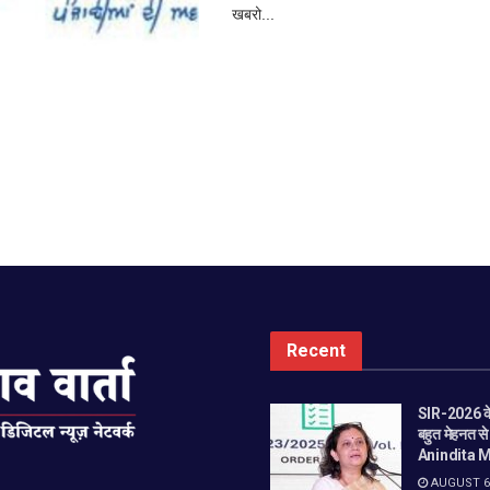
खबरो...
Recent
SIR-2026 के
बहुत मेहनत स
Anindita M
AUGUST 6,