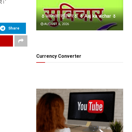
िए।’
🌷आज का सुविचार🌷 🌷Aaj ka vichar 🌷
AUGUST 6, 2026
Share
Currency Converter