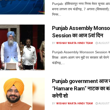
Punjab: होशियारपुर नगर निगम मेयर चुनाव आ
बनना लगभग तय चंडीगढ़, 7 अगस्त (विश्ववार्ता):
निगम...
Punjab Assembly Mons
Session का आज 5वां दिन
BY
WISHAV WARTA HINDI TEAM
AUGUST 7
Punjab Assembly Monsoon Session का
विपक्ष अलग-अलग जन मुद्दों पर सरकार को घेरने क
चंडीगढ़,...
Punjab government आज स
‘’Hamare Ram’’ नाटक का बड़े 
करेगी शो
BY
WISHAV WARTA HINDI TEAM
AUGUST 7