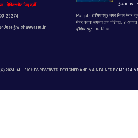
AUGUST 7,
दक
-
देविंदरजीत
सिंह
दर्शी
Punjab: होशियारपुर नगर निगम मेयर 
99-23274
मेयर बनना लगभग तय चंडीगढ़, 7 अगस्त (व
erJeet@wishavwarta.in
होशियारपुर नगर निगम...
C) 2024. ALL RIGHTS RESERVED. DESIGNED AND MAINTAINED BY
MEHRA M