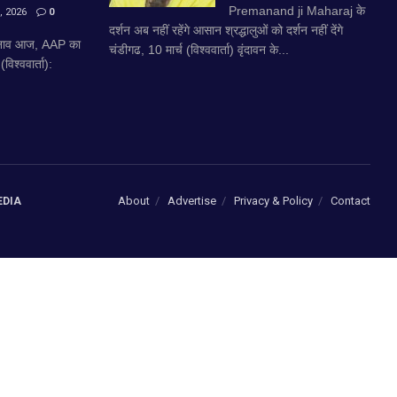
Premanand ji Maharaj के
 2026
0
दर्शन अब नहीं रहेंगे आसान श्रद्धालुओं को दर्शन नहीं देंगे
चुनाव आज, AAP का
चंडीगढ, 10 मार्च (विश्ववार्ता) वृंदावन के...
िश्ववार्ता):
About
Advertise
Privacy & Policy
Contact
EDIA