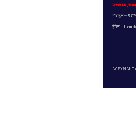
संस्थापक
,
संपा
मोबाइल
– 977
ईमेल :
Divind
COPYRIGHT (