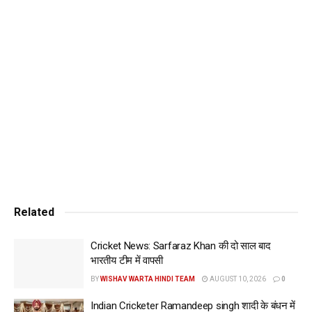
15.3 ओवर में हासिल कर लिया।
197 रन के लक्ष्य का पीछा करने उतरी मुंबई को ईशान किशन और रोहित
शर्मा ने दमदार शुरुआत दिलाई। दोनों के बीच पहले विकेट के लिए 101 रन
की साझेदारी हुई। ईशान किशन ने इस मैच में 202.94 के स्ट्राइक रेट से
सात चौके और पांच छक्के लगाए। वह 69 रन बनाकर आउट हुए। वहीं,
हिटमैन 38 रन बनाकर पवेलियन लौटे। उन्हें विल जैक्स ने 12वें ओवर में
रीस टॉप्ली के हाथों कैच कराया।
Related
Cricket News: Sarfaraz Khan की दो साल बाद
भारतीय टीम में वापसी
BY
WISHAV WARTA HINDI TEAM
AUGUST 10, 2026
0
Indian Cricketer Ramandeep singh शादी के बंधन में