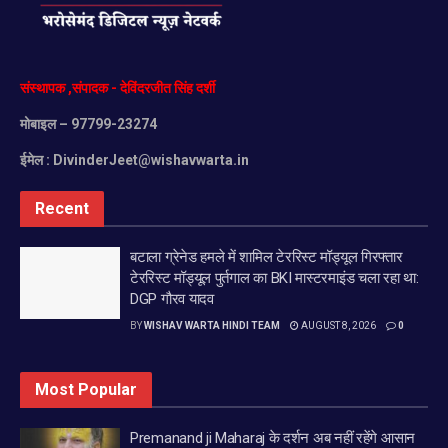
संस्थापक
,
संपादक
-
देविंदरजीत
सिंह
दर्शी
मोबाइल
– 97799-23274
ईमेल :
DivinderJeet@wishavwarta.in
Recent
बटाला ग्रेनेड हमले में शामिल टेररिस्ट मॉड्यूल गिरफ्तार
टेररिस्ट मॉड्यूल पुर्तगाल का BKI मास्टरमाइंड चला रहा था:
DGP गौरव यादव
BY
WISHAV WARTA HINDI TEAM
AUGUST 8, 2026
0
Most Popular
Premanand ji Maharaj के दर्शन अब नहीं रहेंगे आसान