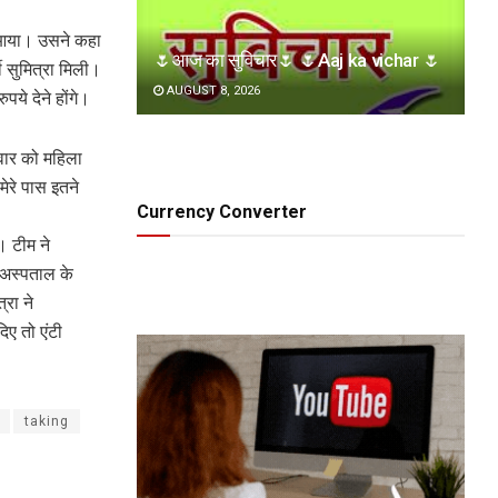
न आया। उसने कहा
🌷आज का सुविचार🌷 🌷Aaj ka vichar 🌷
ी सुमित्रा मिली।
AUGUST 8, 2026
पये देने होंगे।
वार को महिला
ेरे पास इतने
Currency Converter
ा। टीम ने
 अस्पताल के
रा ने
िए तो एंटी
taking