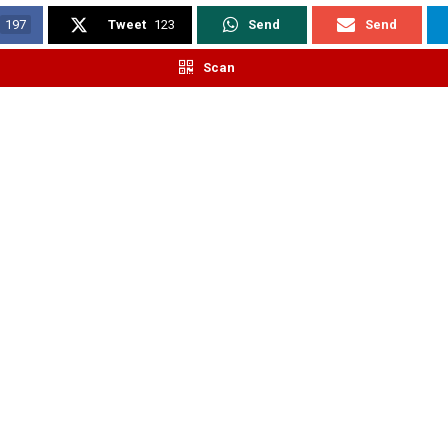
197
Tweet
123
Send
Send
Scan