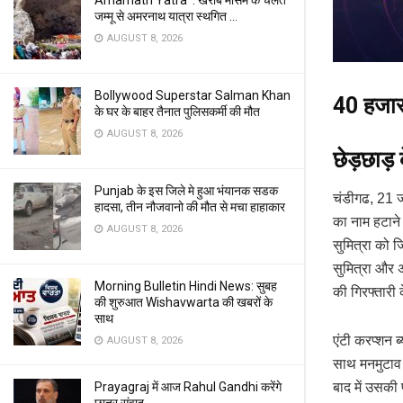
Amarnath Yatra : खराब मौसम के चलते
जम्मू से अमरनाथ यात्रा स्थगित …
AUGUST 8, 2026
Bollywood Superstar Salman Khan
40 हजार 
के घर के बाहर तैनात पुलिसकर्मी की मौत
AUGUST 8, 2026
छेड़छाड़
Punjab के इस जिले मे हुआ भंयानक सडक
चंडीगढ, 21 जून
हादसा, तीन नौजवानो की मौत से मचा हाहाकार
का नाम हटाने 
AUGUST 8, 2026
सुमित्रा को ज
सुमित्रा और अ
Morning Bulletin Hindi News: सुबह
की गिरफ्तारी
की शुरुआत Wishavwarta की खबरों के
साथ
एंटी करप्शन ब
AUGUST 8, 2026
साथ मनमुटाव
बाद में उसकी 
Prayagraj में आज Rahul Gandhi करेंगे