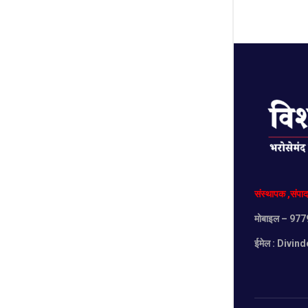
संस्थापक
,
संपा
मोबाइल
– 977
ईमेल :
Divind