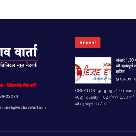
Recent
दोपहर 1.30 बज
की महत्वपूर्ण 
हाजिर
AUGUST 8,
दक
-
देविंदरजीत
सिंह
दर्शी
CREATOR: gd-jpeg v1.0 (using
99-23274
v62), quality = 82 दोपहर 1.30 बजे तक
की महत्वपूर्ण खबरों के...
erJeet@wishavwarta.in