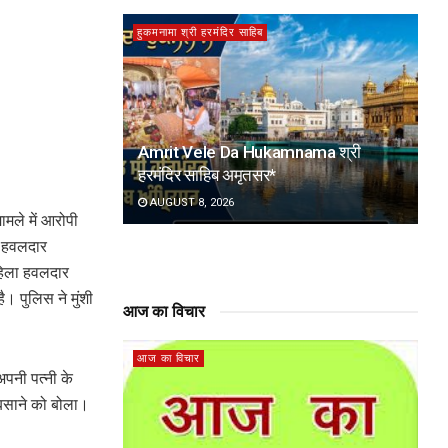
हुकमनामा श्री हरमंदिर साहिब
Amrit Vele Da Hukamnama श्री
हरमंदिर साहिब अमृतसर*
AUGUST 8, 2026
मामले में आरोपी
ला हवलदार
महिला हवलदार
। पुलिस ने मुंशी
आज का विचार
आज का विचार
अपनी पत्नी के
बसाने को बोला।