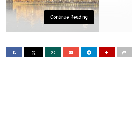
Continue Reading
सलोकु मः ४ ॥
अंतरि अगिआनु भई मति मधिम सतिगुर की परतीति नाही ॥
अंदरि कपटु सभु कपटो करि जाणै कपटे खपहि खपाही ॥ सतिगुर
का भाणा चिति न आवै आपणै सुआइ फिराही ॥ किरपा करे जे
आपणी ता नानक सबदि समाही ॥१॥ मः ४ ॥ मनमुख माइआ
मोहि विआपे दूजै भाइ मनूआ थिरु नाहि ॥ अनदिनु जलत रहहि
दिनु राती हउमै खपहि खपाहि ॥ अंतरि लोभु महा गुबारा तिन कै
निकटि न कोई जाहि ॥ ओइ आपि दुखी सुखु कबहू न पावहि
जनमि मरहि मरि जाहि ॥ नानक बखसि लए प्रभु साचा जि गुर
चरनी चितु लाहि ॥२॥ पउड़ी ॥ संत भगत परवाणु जो प्रभि