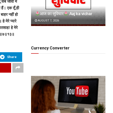
सब जीवों में
 हैं। एक तूँ ही
आज का सुविचार
Aaj ka vichar
े बाहर नहीं हो
 मेरे प्यारे
AUGUST 7, 2026
तशाह! हे मेरे
ं ॥४॥७॥१३॥
Currency Converter
Share