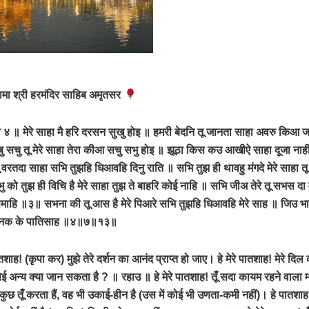
मा श्री हरमंदिर साहिब अमृतसर
४ ॥ मेरे साहा मै हरि दरसन सुखु होइ ॥ हमरी बेदनि तू जानता साहा अवरु किआ 
ु सचु तू मेरे साहा तेरा कीआ सचु सभु होइ ॥ झूठा किस कउ आखीऐ साहा दूजा न
 वरतदा साहा सभि तुझहि धिआवहि दिनु राति ॥ सभि तुझ ही थावहु मंगदे मेरे साहा
को तुझ ही विचि है मेरे साहा तुझ ते बाहरि कोई नाहि ॥ सभि जीअ तेरे तू सभस दा 
समाहि ॥३॥ सभना की तू आस है मेरे पिआरे सभि तुझहि धिआवहि मेरे साह ॥ जिउ भावै 
नानक के पातिसाह ॥४॥७॥१३॥
पातशाह! (कृपा कर) मुझे तेरे दर्शन का आनंद प्राप्त हो जाए। हे मेरे पातशाह! मेरे दिल क
ई अन्य क्या जान सकता है ? ॥ रहाउ ॥ हे मेरे पातशाह! तूँ सदा कायम रहने वाला मा
छ तूँ करता हैं, वह भी उकाई-हीन है (उस में कोई भी उणता-कमी नहीं)। हे पातशाह! 