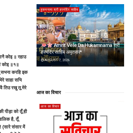
हुकमनामा श्री हरमंदिर साहिब
Amrit Vele Da Hukamnama श्री
हरमंदिर साहिब अमृतसर*
जानै कोइ ॥ रहाउ
AUGUST 7, 2026
ाही कोइ ॥१॥
 तू सभना करहि इक
मेरे साहा सभि
तिउ रखु तू मेरे
आज का विचार
आज का विचार
ी पीड़ा को तूँ ही
लिक है, तूँ
(सारे संसार में