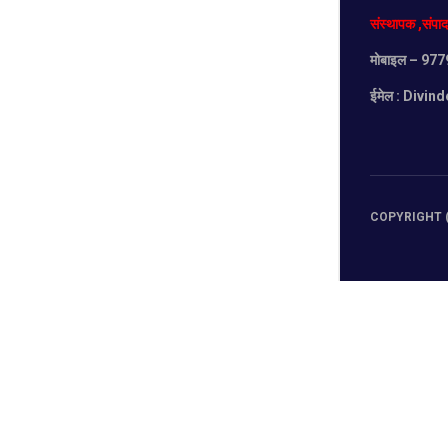
संस्थापक
,
संपा
मोबाइल
– 977
ईमेल :
Divind
COPYRIGHT (