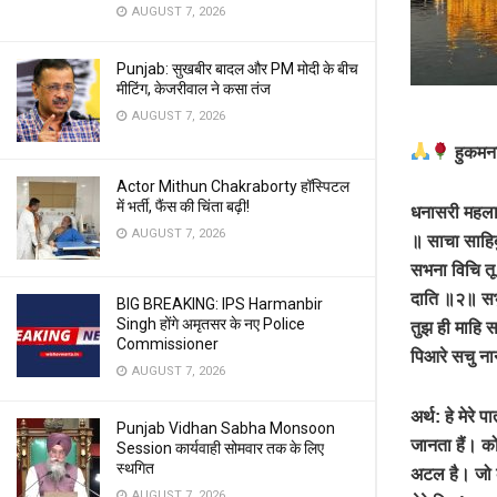
AUGUST 7, 2026
Punjab: सुखबीर बादल और PM मोदी के बीच
मीटिंग, केजरीवाल ने कसा तंज
AUGUST 7, 2026
हुकमना
Actor Mithun Chakraborty हॉस्पिटल
में भर्ती, फैंस की चिंता बढ़ी!
धनासरी महला 
AUGUST 7, 2026
॥ साचा साहिब
सभना विचि तू
दाति ॥२॥ सभु 
BIG BREAKING: IPS Harmanbir
Singh होंगे अमृतसर के नए Police
तुझ ही माहि 
Commissioner
पिआरे सचु 
AUGUST 7, 2026
अर्थ: हे मेरे 
Punjab Vidhan Sabha Monsoon
जानता हैं। को
Session कार्यवाही सोमवार तक के लिए
स्थगित
अटल है। जो कु
AUGUST 7, 2026