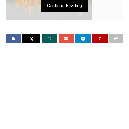
Continue Reading
हुकमनामा
श्री
हरमंदिर
साहिब
अमृतसर
🙏🌹
🙏🌹
सलोकु मः ३ ॥
सेखा चउचकिआ चउवाइआ एहु मनु इकतु घरि आणि ॥
एहड़ तेहड़ छडि तू गुर का सबदु पछाणु ॥ सतिगुर अगै
ढहि पउ सभु किछु जाणै जाणु ॥आसा मनसा जलाइ तू
होइ रहु मिहमाणु ॥ सतिगुर कै भाणै भी चलहि ता दरगह
पावहि माणु ॥ नानक जि नामु न चेतनी तिन धिगु पैनणु
धिगु खाणु ॥१॥ मः ३ ॥ हरि गुण तोटि न आवई कीमति
कहणु न जाइ ॥ नानक गुरमुखि हरि गुण रवहि गुण महि
रहै समाइ ॥२॥ पउड़ी ॥ हरि चोली देह सवारी कढि