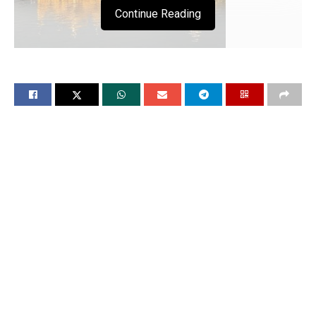
Continue Reading
हुकमनामा
श्री
हरमंदिर
साहिब
अमृतसर
धनासरी, भगत रवि दास जी की ੴ सतिगुर परसाद हम
सरि दीनु दइआल न तुम सरि अब पतिआरू किया कीजे ॥ बचनी
तोर मोर मनु माने जन कऊ पूरण दीजे ॥१॥ हउ बलि बलि जाउ
रमईआ कारने ॥ कारन कवन अबोल ॥ रहाउ ॥ बहुत जनम
बिछुरे थे माधउ इहु जनमु तुम्हारे लेखे ॥ कहि रविदास आस लगि
जीवउ चिर भइओ दरसनु देखे ॥२॥१॥
(हे माधो मेरे जैसा कोई दीन और कंगाल नहीं हे और तेरे जैसा
कोई दया करने वाला नहीं, (मेरी कंगालता का) अब और परतावा
करने की जरुरत नहीं (हे सुंदर राम!) मुझे दास को यह सिदक