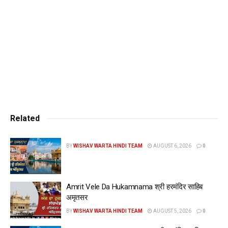
बक्श की मेरा मन तेरी सिफत सलाह की बाते करने में ही लगा
रहे।१। हे सुंदर राम! में तुझसे सदके हूँ, तू किस कारण मेरे
साथ नहीं बोलता?||रहाउ|| रविदास जी कहते हैं- हे माधो! कई
जन्मो से मैं तुझ से बिछुड़ा आ रहा हूँ (कृपा कर, मेरा) यह जनम
तेरी याद में बीते; तेरा दीदार किये बहुत समां हो गया है, (दर्शन
की) आस में जीवित हूँ॥२॥१॥
Related
BY
WISHAV WARTA HINDI TEAM
AUGUST 6, 2026
0
Amrit Vele Da Hukamnama श्री हरमंदिर साहिब
अमृतसर
BY
WISHAV WARTA HINDI TEAM
AUGUST 5, 2026
0