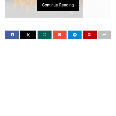
Continue Reading
हुकमनामा
श्री
हरमंदिर
साहिब
अमृतसर
🙏🌹
🙏🌹
☬ सोरठी महल 5☬
हमरी गणत न गनिया कै आपना बिरदु पचहनि॥ अपना
हाथ पकड़ो, अपना हाथ रखो, हमेशा अपना रंग रखो 1.
सच्चा साहिबु सद मिहरवां भाई, मेरी सतीगुड़ी पूरी हो गई,
शुभकामनाएँ। रहना जिउ पि पिंडु जिनि सजिया दिता
पन्नू खानु ॥ अपनि दास की आपि पैज राखि नानक दुख
क़ुर्बनु ॥2॥16॥44॥
☬ का अर्थ ☬ है