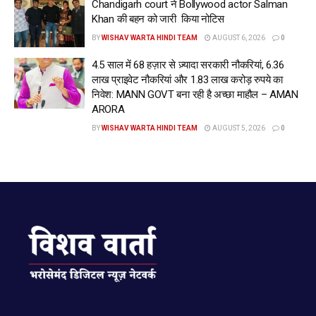
Chandigarh court ने Bollywood actor Salman
(कहो-मैं उस परमेश्वर की ओर से हूँ) मैं सदैव सदके
Khan की बहन को जारी किया नोटिस
जाता हूँ ॥2॥16॥44॥
BY
WISHAV WARTA HINDI TEAM
AUGUST 6, 2026
0
4.5 साल में 68 हज़ार से ज़्यादा सरकारी नौकरियां, 6.36
लाख प्राइवेट नौकरियां और 1.83 लाख करोड़ रुपये का
निवेश: MANN GOVT बना रही है अच्छा माहौल – AMAN
ARORA
BY
WISHAV WARTA HINDI TEAM
AUGUST 5, 2026
0