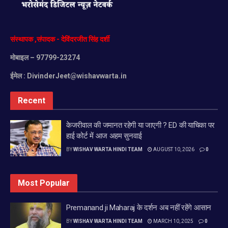
minister
on
swati
www.wishavwarta.in
संस्थापक
,
संपादक
-
देविंदरजीत
सिंह
दर्शी
मोबाइल
– 97799-23274
ईमेल :
DivinderJeet@wishavwarta.in
Recent
केजरीवाल की जमानत रहेगी या जाएगी ? ED की याचिका पर
हाई कोर्ट में आज अहम सुनवाई
BY
WISHAV WARTA HINDI TEAM
AUGUST 10, 2026
0
Most Popular
Premanand ji Maharaj के दर्शन अब नहीं रहेंगे आसान
BY
WISHAV WARTA HINDI TEAM
MARCH 10, 2025
0