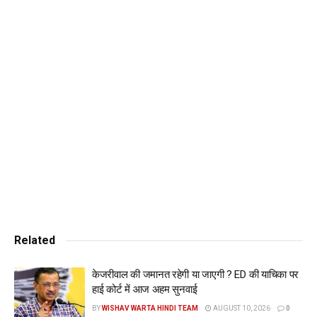
गया। स्वाति मालीवाल इस साजिश का चेहरा और मोहरा थीं। स्वाति
मालीवाल बिना सूचना और बिना अपॉइंटमेंट लिए सीएम आवास पहुंची।
स्वाति मालीवाल का इरादा सीएम पर आरोप लगाने का था लेकिन उस वक्त
सीएम वहां नहीं थे इसलिए वह बच गए। लेकिन इसके बाद स्वाति मालीवाल
ने विभव कुमार पर आरोप लगा दिया। स्वाति मालीवाल ने पुलिस को दी
शिकायत में कहा है कि उनके साथ मारपीट की गई।
मंत्री आतिशी ने कहा कि, आज जो वीडियो सामने आया है, उसने स्वाति
मालीवाल का झूठ देश के सामने उजागर कर दिया है। वीडियो में देखा जा
सकता है कि वह सीएम आवास के ड्राइंग रूम में आराम से बैठी हैं और वहां
सुरक्षा कर्मियों और विभव कुमार को ऊंची आवाज में धमकी दे रही हैं। वहीं
वीडियो में साफ दिख रहा है कि स्वाति मालीवाल के न तो कपड़े फटे हुए हैं
और न ही उन्हें कोई चोट लगी है।
Related
आतिशी ने सामने आए वीडियो पर भी प्रतिक्रिया दी. उन्होंने कहा कि आज
केजरीवाल की जमानत रहेगी या जाएगी ? ED की याचिका पर
जो वीडियो सामने आया है उसमें स्वाति मालीवाल की तरफ से लगाए गए
हाई कोर्ट में आज अहम सुनवाई
आरोपों को झूठा साबित कर दिया. उन्होंने कहा कि स्वाति मालीवाल सीएम
BY
WISHAV WARTA HINDI TEAM
AUGUST 10, 2026
0
आवास पर बिना किसी पूर्व सूचना के पहुंच गई थीं, इसलिए उन्होंने रोका