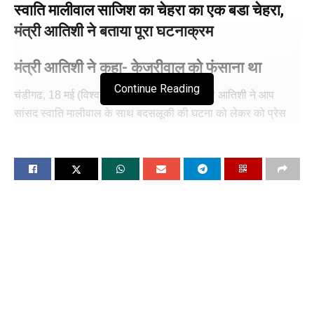
स्वाति मालीवाल साजिश का चेहरा का एक बडा चेहरा,
मंत्री आतिशी ने बताया पूरा घटनाक्रम
मंत्री आतिशी ने कहा- केजरीवाल को फंसाना था
Continue Reading
चंडीगढ, 18 मई (विश्ववार्ता) दिल्ली सरकार की मंत्री आतिशी ने आप
सांसद स्वाति मालीवाल के साथ बदसलूकी की घटना को लेकर को प्रेस
कॉन्फ्रेंस कर बड़े आरोप लगाए हैं। आम आदमी पार्टी से राज्यसभा सांसद
स्वाति मालीवाल ने सीएम अरविंद केजरीवाल के पीए विभव कुमार के खिलाफ
बर्बरता पूर्वक मारपीट करने की शिकायत दिल्ली पुलिस में दी है। वहीं इस पूरे
मामले को लेकर स्वाति मालीवाल की अपनी ही पार्टी ने उनके खिलाफ
खुलकर मोर्चा खोल दिया है। आम आदमी पार्टी के ट्विटर हैंडल या पार्टी के
नेताओं की तरफ से स्वाति मालीवाल को घेरा जा रहा है। इस बीच मंत्री
आतिशी ने इस पूरे मामले पर प्रेस वार्ता भी की है और स्वाति मालीवाल के
साथ मारपीट के मामले पर बड़ा बयान दिया है।
मंत्री आतिशी का कहना है कि जब से अरविंद केजरीवाल को जमानत मिली
है, बीजेपी बौखला गई है। इसी के चलते बीजेपी ने साजिश रची। जिसके
तहत 13 मई की सुबह स्वाति मालीवाल को अरविंद केजरीवाल के घर भेजा