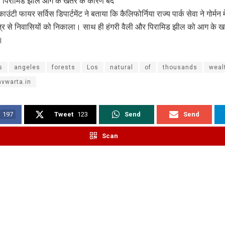
र पिरामिड झील आग के खतरे के कारण बंद
उंटी फायर सर्विस डिपार्टमेंट ने बताया कि कैलिफोर्निया राज्य पार्क सेवा ने गोर्मन मे
क्षेत्र से निवासियों को निकाला। साथ ही हंगरी वैली और पिरामिड झील को आग के ख
।
s
angeles
forests
Los
natural
of
thousands
weal
vwarta.in
197
Tweet
123
Send
Send
Scan