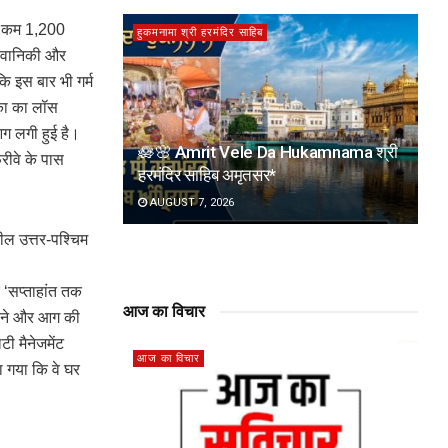
से कम 1,200
हुकमनामा श्री हरमंदिर साहिब
े वानिकी और
ि इस बार भी गर्म
रिका का लॉस
 आग लगी हुई है।
🪷🌸 Amrit Vele Da Hukamnama श्री
ीवे के पास
हरमंदिर साहिब अमृतसर*
AUGUST 7, 2026
ील उत्तर-पश्चिम
 ‘सप्ताहांत तक
आज का विचार
 रहने और आग की
ी मैनेजमेंट
आज का विचार
या गया कि वे घर