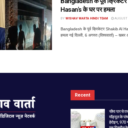
Bangladesh के पूर्व क्रिकेट
Hasan’s के घर पर हमला
BY
WISHAV WARTA HINDI TEAM
AUGUST 6
Bangladesh के पूर्व क्रिकेटर Shakib Al H
हमला नई दिल्ली, 6 अगस्त (विश्ववार्ता) – खबर 
Recent
सीमा पार से त
मॉड्यूल के पा
हेरोइन, 970
एक पिस्तौल के