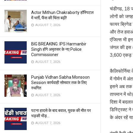
चंडीगढ, 18 ज
Actor Mithun Chakraborty हॉस्पिटल
लोगों को जगह
में भर्ती, फैंस की चिंता बढ़ी!
फायर ब्रिगेड
AUGUST 7, 2026
और तेज हवाओं 
एंजिल्स भी इन
BIG BREAKING: IPS Harmanbir
जंगल की इस आ
Singh होंगे अमृतसर के नए Police
Commissioner
3,600 एकड़ स
AUGUST 7, 2026
कैलिफोर्निया 
Punjab Vidhan Sabha Monsoon
में गोर्मन मे
Session कार्यवाही सोमवार तक के लिए
इसने अब तक द
स्थगित
तापमान में थो
AUGUST 7, 2026
दिशा में बदला
डिस्ट्रिक्ट न
पटना हादसे के बाद बवाल, युवक की मौत पर
भड़की भीड़…
के अंदर रहें
AUGUST 7, 2026