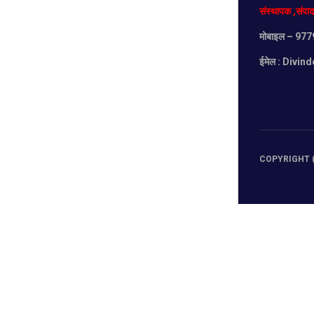
संस्थापक
,
संपा
मोबाइल
– 977
ईमेल :
Divind
COPYRIGHT (