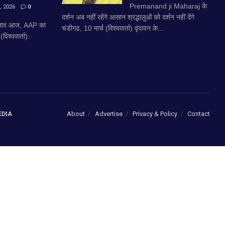
Premanand ji Maharaj के
 2026
0
दर्शन अब नहीं रहेंगे आसान श्रद्धालुओं को दर्शन नहीं देंगे
चुनाव आज, AAP का
चंडीगढ, 10 मार्च (विश्ववार्ता) वृंदावन के...
िश्ववार्ता):
About
Advertise
Privacy & Policy
Contact
EDIA