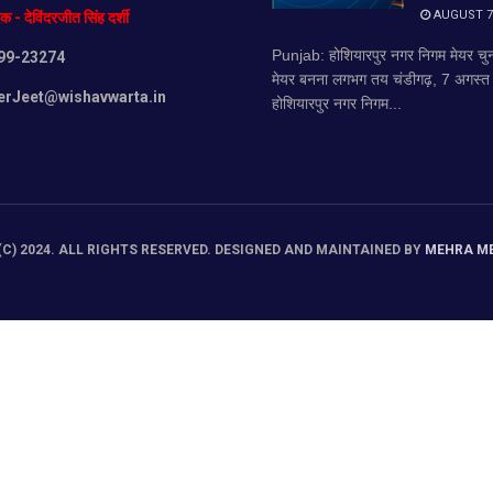
AUGUST 7,
दक
-
देविंदरजीत
सिंह
दर्शी
Punjab: होशियारपुर नगर निगम मेयर 
99-23274
मेयर बनना लगभग तय चंडीगढ़, 7 अगस्त (व
erJeet@wishavwarta.in
होशियारपुर नगर निगम...
C) 2024. ALL RIGHTS RESERVED. DESIGNED AND MAINTAINED BY
MEHRA M