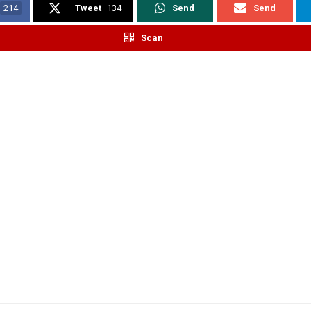
214
Tweet
134
Send
Send
Scan