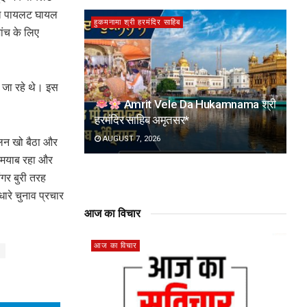
ेवल पायलट घायल
हुकमनामा श्री हरमंदिर साहिब
ांच के लिए
ं जा रहे थे। इस
Amrit Vele Da Hukamnama श्री
हरमंदिर साहिब अमृतसर*
AUGUST 7, 2026
ुलन खो बैठा और
कामयाब रहा और
ंगर बुरी तरह
ारे चुनाव प्रचार
आज का विचार
आज का विचार