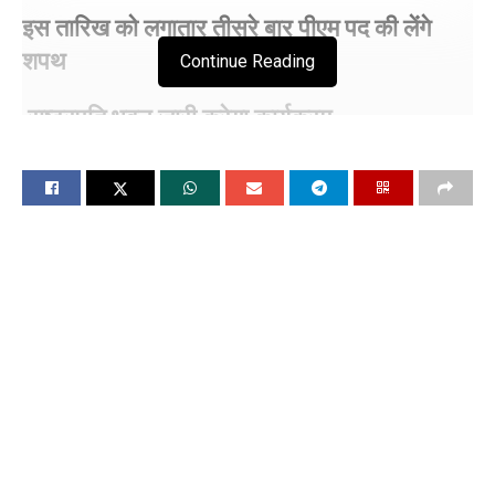
इस तारिख को लगातार तीसरे बार पीएम पद की लेंगे
शपथ
Continue Reading
राष्ट्रपति भवन जारी करेगा कार्यक्रम
दिल्ली में कल से दो दिन नो फ्लाइंग जोन
चंडीगढ, 8 जून: (विश्ववार्ता): संसद के सेंट्रल हॉल में एनडीए सदीय दल की
बैठक हुई. इसमें राजनाथ सिंह ने संसदीय दल के नेता के रूप में नरेंद्र मोदी
के नाम का प्रस्ताव रखा. इस पर गठबंधन के घटक दलों के नेताओं ने अपनी
सहमति दी. बैठक खत्म होने के बाद नरेंद्र मोदी पार्टी के वरिष्ठ नेताओं से
मिलने उनके आवास पहुंचे. फिर राष्ट्रपति भवन पहुंचकर राष्ट्रपति द्रौपदी
मुर्मू से मुलाकात की. राष्ट्रपति ने उनको नई सरकार बनाने का न्योता दिया
है. 9 जून को वो तीसरी बार प्रधानमंत्री पद की शपथ लेंगे।
तीसरे शपथ ग्रहण को देखते हुए दिल्ली पुलिस ने रविवार से दो दिन (9 व
10 जून) तक राष्ट्रीय राजधानी को उड़ान प्रतिबंधित क्षेत्र (नो फ्लाइंग
जोन) घोषित किया है। इस दौरान पैराग्लाइडर, पैरा- मोटर्स, हैंग ग्लाइडर,