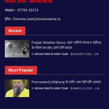
संस्थापक
,
संपादक
-
देविंदरजीत
सिंह
दर्शी
मोबाइल
– 97799-23274
ईमेल :
DivinderJeet@wishavwarta.in
Recent
Punjab Weather News: आज जानिये पंजाब व चंडीगढ
के मौसम का हाल, छाये रहेगें बादल
BY
WISHAV WARTA HINDI TEAM
AUGUST 9, 2026
0
Most Popular
Premanand ji Maharaj के दर्शन अब नहीं रहेंगे आसान
BY
WISHAV WARTA HINDI TEAM
MARCH 10, 2025
0