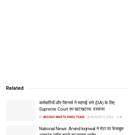
आमंत्रित किया था। जी7 शिखर सम्मेलन के ‘आउटरीच’ सत्र में भाग लेने
के लिए इटली की यात्रा पर रवाना होने से पहले प्रधानमंत्री नरेन्द्र मोदी ने
बृहस्पतिवार को कहा कि सम्मेलन में कृत्रिम मेधा यानी आर्टिफिशियल
इंटेलिजेंस (एआई), ऊर्जा, अफ्रीका और भूमध्यसागरीय क्षेत्र पर ध्यान
केंद्रित किया जाएगा। मोदी ने तीसरे कार्यकाल के लिए प्रधानमंत्री बनने
के बाद अपनी पहली विदेश यात्रा के तहत यूरोपीय देश रवाना होने से पहले
एक बयान में यह बात कही। प्रधानमंत्री ने कहा कि ‘आउटरीच’ सत्र में
‘ग्लोबल साउथ’ के लिए महत्वपूर्ण मुद्दों पर भी विचार-विमर्श किया जाएगा।
जॉर्जिया मेलोनी के साथ होगी पीएम मोदी की द्विपक्षीय बैठक
पीएम मोदी जी-7 की बैठक से इतर इटली की प्रधानमंत्री मेलोनी के साथ
द्विपक्षीय बैठक भी करेंगे। प्रधानमंत्री ने कहा, ‘‘पिछले साल प्रधानमंत्री
Related
मेलोनी की भारत की दो यात्राओं ने हमारे द्विपक्षीय एजेंडे को गति और गहराई
देने में महत्वपूर्ण भूमिका निभाई।
कर्मचारियों और पेंशनर्स ने महंगाई भत्ते (DA) के लिए
Supreme Court का खटखटाया दरवाजा
’’ उन्होंने कहा, ‘‘हम भारत-इटली रणनीतिक साझेदारी को मजबूत करने और
BY
WISHAV WARTA HINDI TEAM
AUGUST 6, 2026
0
हिंद-प्रशांत एवं भूमध्यसागरीय क्षेत्रों में सहयोग बढ़ाने के लिए प्रतिबद्ध हैं।’’
प्रधानमंत्री के शिखर सम्मेलन से इतर कई द्विपक्षीय बैठकें करने की
National News: Arvind kejriwal ने मेटा पर फेसबुक