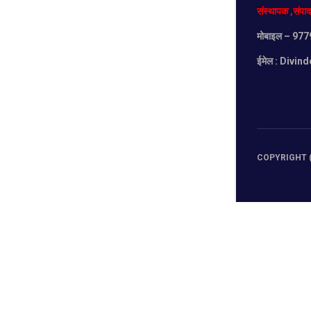
संस्थापक
,
संपा
मोबाइल
– 977
ईमेल :
Divind
COPYRIGHT (