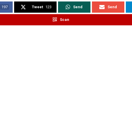
197
Tweet
123
Send
Send
Scan