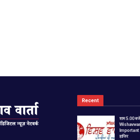
Recent
शाम 5.00 बजे
Wishavwar
Important ख
हाजिर