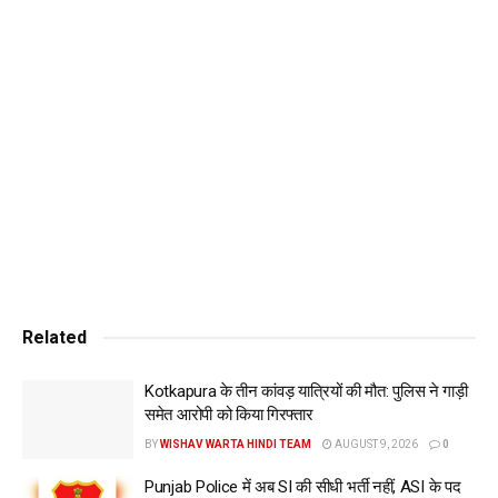
को देखते हुए मौसम विभाग की ओर से 6 जिलों में यलो अलर्ट जारी किया है।
वहीं मौसम विभाग की मानें तो अब आने वाले चार-पांच दिनों में भी मौसम पूरी
तरह से साफ रहेगा और तापमान बढ़ने की संभावना भी तीव्र रहेगी। जिस
वजह से शहरवासियों को धूप में निकलते समय खुद का ख्याल रखना बेहद
जरूरी है, क्योंकि मौसम विभाग की तरफ से पूरे उत्तर भारत में आरेंज और रेड
अलर्ट जारी किया हुआ है। ऐसी सूरत में 45 से 46 डिग्री सेल्सियस तक
तापमान पहुंच जाता है तो उन क्षेत्रों में बाहर निकलने से परहेज करने की ही
सलाह दी जाती है।
Tags:
alert
chandigarh
haryana
panchkula
punjab
weather
www.wishavwarta.in
Related
Kotkapura के तीन कांवड़ यात्रियों की मौत: पुलिस ने गाड़ी
समेत आरोपी को किया गिरफ्तार
BY
WISHAV WARTA HINDI TEAM
AUGUST 9, 2026
0
Punjab Police में अब SI की सीधी भर्ती नहीं, ASI के पद