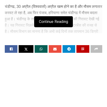
चंडीगढ, 30 अप्रैल (विश्ववार्ता) अप्रैल खत्म होने का है और मौसम लगातार
करवट ले रहा है, अब फिर पंजाब, हरियाणा समेत चंडीगढ में मौसम बदला
हुआ है। चंडीगढ़ के तापमान में 6.1 डिग्री सेल्सियस की गिरावट देखी गई
Continue Reading
है। यह गिरावट पिछले तीन दिनों से जारी वेस्टर्न डिस्टरबेंस की वजह से
है। मौसम विभाग का मानना है कि अभी कई दिनों तक तापमान 36 डिग्री
सेल्सियस से ऊपर नहीं जाएगा।
वहीं मौसम विभाग का कहना है कि आने वाले 4 मई को दोबारा से एक और
वेस्टर्न डिस्टरबेंस सक्रिय होगा। जिस कारण चंडीगढ़ और आसपास के
इलाकों में बारिश होने की संभावना है। पहाड़ी इलाकों में हुए हिमपात के
कारण भी चंडीगढ़ के तापमान पर असर पड़ रहा है। जालंधर में सुबह से
काले बादल छाए हुए हैं। वहीं कई दिनों से गर्मी झेल रहे लोगों को राहत मिली
है। शहर के कई ईलाकों में सुबह बल्की बूंदाबांदी भी हुई
सूबे के अधिकांश जिलों में बादल छाए हुए हैं। बारिश के साथ तेज हवा चलने
से दिन के अधिकतम तापमान में 2 डिग्री की गिरावट हुई है, इससे लोगों ने
गर्मी से राहत की सांस ली है। सबसे अहम बात यह है कि अप्रैल में
अधिकतम तापमान में यह गिरावट सामान्य से 4 डिग्री कम है। खराब मौसम