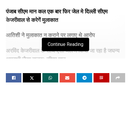
पंजाब सीएम मान कल एक बार फिर जेल मे दिल्ली सीएम
केजरीवाल से करेगें मुलाकात
आतिशी ने मुलाकात न कराने पर लगाए थे आरोप
Continue Reading
अरविंद केजरीवाल के साथ ऐसा जेल मे किया जा रहा है जघन्य
अपराधी जैसा सलूक: सीएम मान
चंडीगढ, 29 अप्रैल (विश्ववार्ता) पंजाब के सीएम भगवंत मान तिहाड़ में दूसरी
बार दिल्ली के सीएम अरविंद केजरीवाल से मुलाकात करेंगे। दोनों सीएमों की
कल यानि की 30 अप्रैल की दोपहर को मुलाकात होगी। इस तरह भगवंत
मान दूसरी बार सीएम से मिलेंगे। इससे पहले, 15 अप्रैल को दोनों नेताओं ने
मुलाकात की थी। तब भगवंत मान ने बताया था कि उनकी मुलाकात फोन से
कराई गई।
इससे पहले 15 अप्रैल को मुलाकात के बाद उन्होंने ठीक से न मिलने देने के
आरोप लगाए थे। उन्हें केजरीवाल से जंगले से मुलाकात कराया गया था।
भगवंत मान ने तिहाड़ जेल में मुख्यमंत्री अरविंद केजरीवाल से मुलाकात