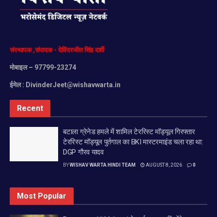
संस्थापक
,
संपादक
-
देविंदरजीत
सिंह
दर्शी
मोबाइल
– 97799-23274
ईमेल :
DivinderJeet@wishavwarta.in
Recent
बटाला ग्रेनेड हमले में शामिल टेररिस्ट मॉड्यूल गिरफ्तार
टेररिस्ट मॉड्यूल पुर्तगाल का BKI मास्टरमाइंड चला रहा था:
DGP गौरव यादव
BY
WISHAV WARTA HINDI TEAM
AUGUST 8, 2026
0
Most Popular