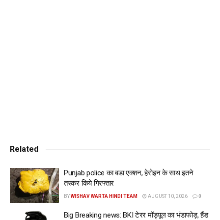
चारों तरह पुलिस ही पुलिस नजर आ रही है। दरअसल, पुलिस को सूचना
मिली थी कि गांव के 2-4 घर छिप-छिप कर नशा बेच रहे है, जिसके बाद
पुलिस द्वारा यहां सर्च ऑपरेशन किया गया।
इस बारे जानकारी देते हुए डी.एस.पी. हरिजंदर सिंह गिल ने बताया कि उन्हें
गांव के कुछ घरों के नशा बेचने का पता चला तो वह पुलिस पार्टी सहित यहां
छापेमारी करने पहुंचे। उन्होंने बताया कि मौके से 3-4 संदिग्ध लोगों को
राऊंड अप किया गया है और कुछ वाहनों को भी कब्जे में लिया गया है, जिन्हें
वैरिफिकेशन के बाद छोड़ा जाएगा। डी.एस.पी. का कहना है कि हम चाहते हैं
कि इस गांव को पूरी तरह नशा मुक्त बनाया जाएगा, इसके लिए सुबह-सुबह
आज पुलिस पार्टी द्वारा यहां कैसो ऑपरेशन चलाया गया है।
Related
Punjab police का बडा एक्शन, हेरोइन के साथ इतने
तस्कर किये गिरफ्तार
BY
WISHAV WARTA HINDI TEAM
AUGUST 10, 2026
0
Big Breaking news: BKI टेरर मॉड्यूल का भंडाफोड़, हैंड