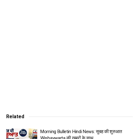
गायक सिद्धू मूसेवाला की हत्या के बाद उसका नाम मीडिया में
चर्चा में है। हालांकि इससे पहले भी वह कई वारदात कर चुका
था। चंडीगढ़ में चचेरे भाई गुरलाल बराड़ की हत्या के बाद गोल्डी
बराड़ ने अपराध की दुनिया में कदम रखा। चंडीगढ़ के
इंडस्ट्रियल एरिया फेज-1 स्थित एक क्लब के बाहर 11 अक्तूबर
2020 की रात पंजाब विश्वविद्यालय (पीयू) के छात्रनेता गुरलाल
बराड़ की गोली मारकर हत्या कर दी गई थी।
Tags:
accused
brar
death
gangster
goldy
in
killed
moosewala
murder
sidhu
us
www.wishavwarta.in
Related
Morning Bulletin Hindi News: सुबह की शुरुआत
Wishavwarta की खबरों के साथ