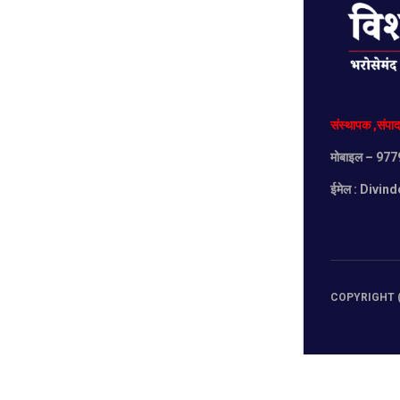
संस्थापक
,
संपा
मोबाइल
– 977
ईमेल :
Divind
COPYRIGHT (