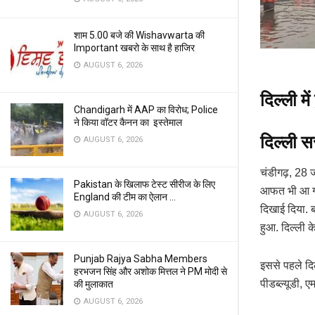
शाम 5.00 बजे की Wishavwarta की
Important खबरो के साथ है हाजिर
AUGUST 6, 2026
दिल्ली म
Chandigarh में AAP का विरोध; Police
ने किया वॉटर कैनन का इस्तेमाल
दिल्ली 
AUGUST 6, 2026
चंडीगढ़, 28 जू
Pakistan के खिलाफ टेस्ट सीरीज के लिए
आफत भी आ गई 
England की टीम का ऐलान …
दिखाई दिया. 
AUGUST 6, 2026
हुआ. दिल्ली 
Punjab Rajya Sabha Members
इससे पहले दि
हरभजन सिंह और अशोक मित्तल ने PM मोदी से
पीडब्ल्यूडी,
की मुलाकात
AUGUST 6, 2026