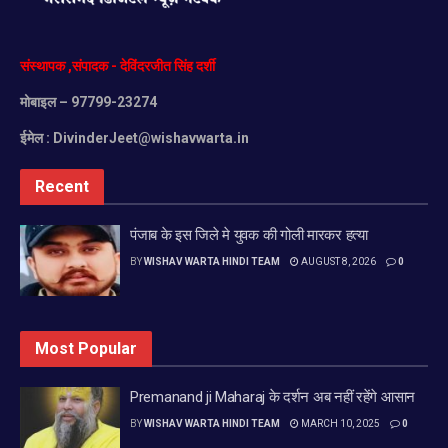
संस्थापक
,
संपादक
-
देविंदरजीत
सिंह
दर्शी
मोबाइल
– 97799-23274
ईमेल :
DivinderJeet@wishavwarta.in
Recent
पंजाब के इस जिले मे युवक की गोली मारकर हत्या
BY
WISHAV WARTA HINDI TEAM
AUGUST 8, 2026
0
Most Popular
Premanand ji Maharaj के दर्शन अब नहीं रहेंगे आसान
BY
WISHAV WARTA HINDI TEAM
MARCH 10, 2025
0