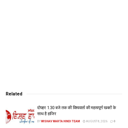
मद्देनजर सुविधा की दृष्टि से 10 जून तक गणमान्य व्यक्ति तथा अन्य
वीआईपी धामों के दर्शन के लिए न आएं। इससे पहले, राज्य सरकार ने 25
मई तक वीआईपी दर्शन पर रोक लगाई थी जिसे बाद में 31 मई तक बढ़ा दिया
गया। दस मई को चारधाम यात्रा शुरू होने के बाद से अब तक 13.84 लाख
श्रद्धालु भगवान के दर्शन कर चुके हैं। अब तक केदारनाथ में 5,70,465,
बदरीनाथ में 3,20,773, यमुनोत्री में 2,50,826 और गंगोत्री में
2,42,624 श्रद्धालु पहुंच चुके हैं।
Related
दोपहर 1.30 बजे तक की विश्ववार्ता की महत्वपूर्ण खबरों के
साथ है हाजिर
BY
WISHAV WARTA HINDI TEAM
AUGUST 8, 2026
0