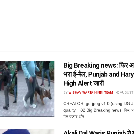
Big Breaking news: फिर आ
भरा ई-मेल, Punjab and Harya
High Alert जारी
BY
WISHAV WARTA HINDI TEAM
AUGUST 6
CREATOR: gd-jpeg v1.0 (using IJG 
quality = 82 Big Breaking news: फिर आ
मेल पंजाब और...
Akali Dal Waris Punjab ने ब