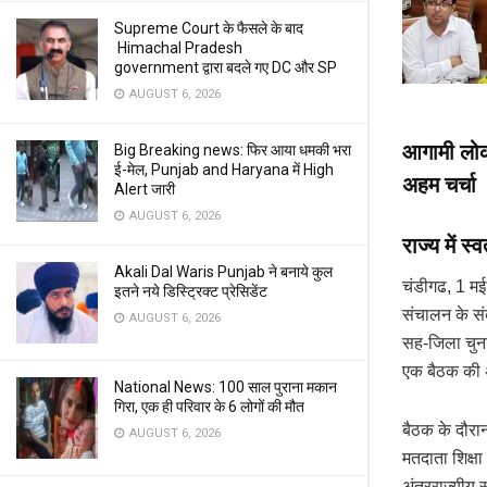
Supreme Court के फैसले के बाद
Himachal Pradesh
government द्वारा बदले गए DC और SP
AUGUST 6, 2026
आगामी लोक
Big Breaking news: फिर आया धमकी भरा
ई-मेल, Punjab and Haryana में High
अहम चर्चा
Alert जारी
AUGUST 6, 2026
राज्य में स
Akali Dal Waris Punjab ने बनाये कुल
चंडीगढ, 1 मई 
इतने नये डिस्ट्रिक्ट प्रेसिडेंट
संचालन के संबं
AUGUST 6, 2026
सह-जिला चुना
एक बैठक की अ
National News: 100 साल पुराना मकान
गिरा, एक ही परिवार के 6 लोगों की मौत
बैठक के दौरा
AUGUST 6, 2026
मतदाता शिक्ष
अंतरराज्यीय स